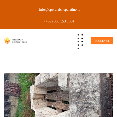
info@operelaichepalatine.it
(+39) 080 553 7084
SOSTIENICI